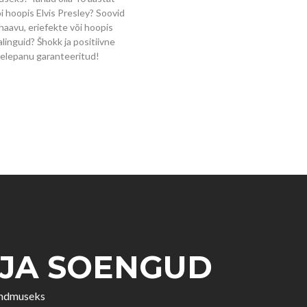
 hoopis Elvis Presley? Soovid
 haavu, eriefekte või hoopis
inguid? Šhokk ja positiivne
elepanu garanteeritud!
 JA SOENGUD
sündmuseks