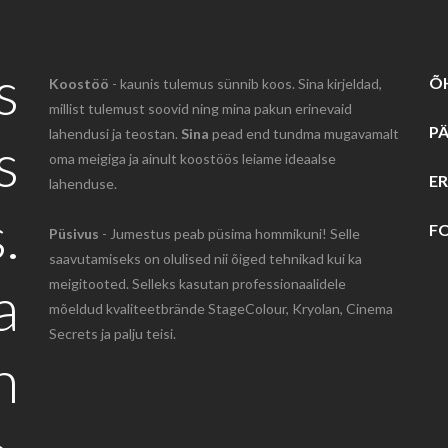
s
Õ
Koostöö
- kaunis tulemus sünnib koos. Sina kirjeldad,
millist tulemust soovid ning mina pakun erinevaid
P
lahendusi ja teostan.
Sina
pead end tundma mugavamalt
s
oma meigiga ja ainult koostöös leiame ideaalse
ER
lahenduse.
.
F
Püsivus
- Jumestus peab püsima hommikuni! Selle
saavutamiseks on olulised nii õiged tehnikad kui ka
a
meigitooted. Selleks kasutan professionaalidele
mõeldud kvaliteetbrände StageColour, Kryolan, Cinema
Secrets ja palju teisi.
n