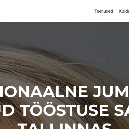
Skip
to
Teenused
Kuid
content
IONAALNE JUM
D TÖÖSTUSE S
TALLINNAS