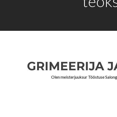
teoks
GRIMEERIJA J
Olen meisterjuuksur Tööstuse Salongi