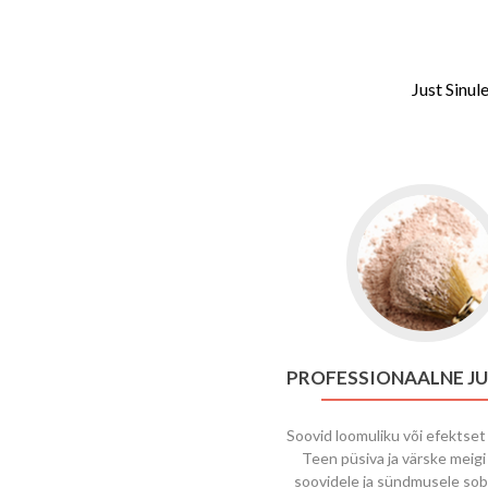
Just Sinul
PROFESSIONAALNE J
Soovid loomuliku või efektset
Teen püsiva ja värske meigi
soovidele ja sündmusele sob