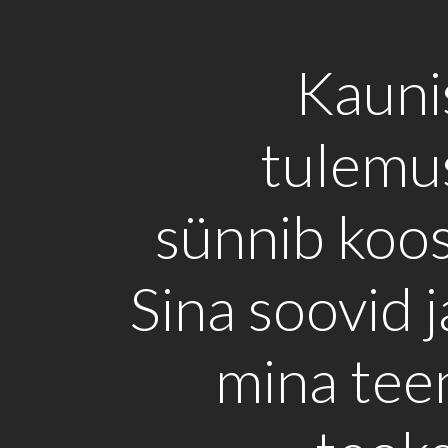
Kauni
tulemu
sünnib koos
Sina soovid j
mina tee