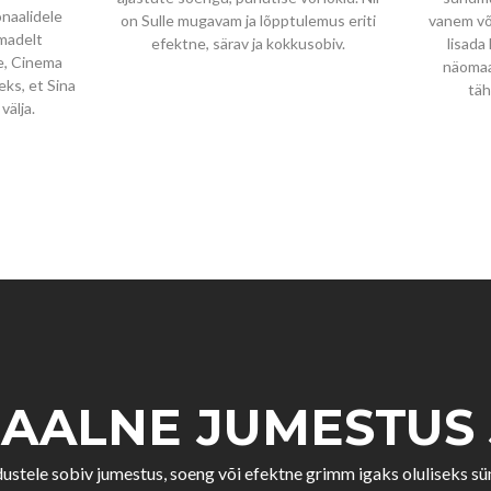
naalidele
on Sulle mugavam ja lõpptulemus eriti
vanem või
rmadelt
efektne, särav ja kokkusobiv.
lisada
e, Cinema
näomaal
leks, et Sina
täh
välja.
AALNE JUMESTUS
dustele sobiv jumestus, soeng või efektne grimm igaks oluliseks 