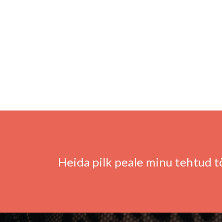
Heida pilk peale minu tehtud t