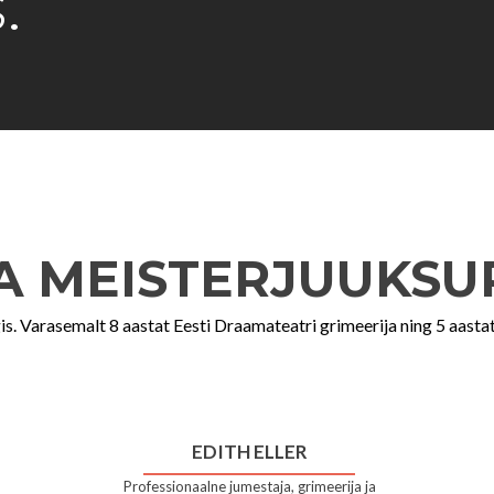
.
A MEISTERJUUKSU
s. Varasemalt 8 aastat Eesti Draamateatri grimeerija ning 5 aast
EDITH ELLER
Professionaalne jumestaja, grimeerija ja