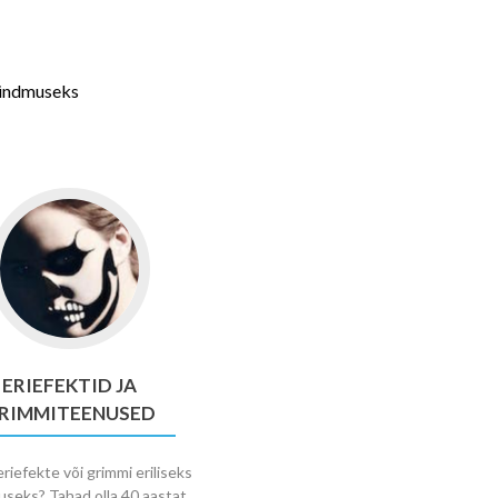
usündmuseks
ERIEFEKTID JA
RIMMITEENUSED
riefekte või grimmi eriliseks
seks? Tahad olla 40 aastat