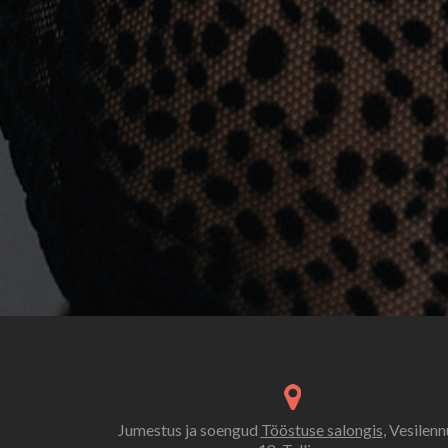
Jumestus ja soengud
Tööstuse salongis
, Vesilenn