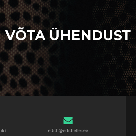
VÕTA ÜHENDUST
edith@editheller.ee
uki