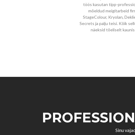
töös kasutan tipp-professio
mõeldud meigitarbeid fi
StageColour, Kryolan, Dekli
Secrets ja palju teisi. Kõik sel
näeksid tõeliselt kaunis 
PROFESSION
Sinu vaja