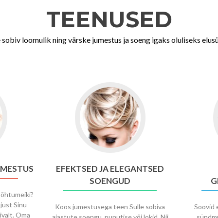
TEENUSED
e sobiv loomulik ning värske jumestus ja soeng igaks oluliseks el
UMESTUS
EFEKTSED JA ELEGANTSED
SOENGUD
G
 õhtumeiki?
 just Sinu
Koos jumestusega teen Sulle sobiva
Soovid e
ivalt. Oma
ajastute soengu, punutise või lokid. Nii
sündmu